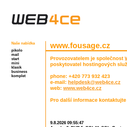
Naše nabídka
www.fousage.cz
pikolo
mail
Provozovatelem je společnost
start
mini
poskytovatel hostingových služ
klasik
business
phone: +420 773 932 423
komplet
e-mail:
helpdesk@web4ce.cz
web:
www.web4ce.cz
Pro další informace kontaktujt
9.8.2026 09:55:47